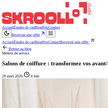
Accueil
Études de cas
Blog
Prix
Contact
Recevoir une offre
Accueil
Études de cas
Blog
Prix
Contact
Recevoir une offre
Retour au blog
Métiers de service
Salons de coiffure : transformez vos avan
28 mars 2026
·
4 min